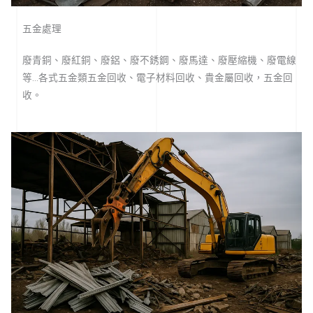
五金處理
廢青銅、廢紅銅、廢鋁、廢不銹鋼、廢馬達、廢壓縮機、廢電線
等…各式五金類五金回收、電子材料回收、貴金屬回收，五金回
收。