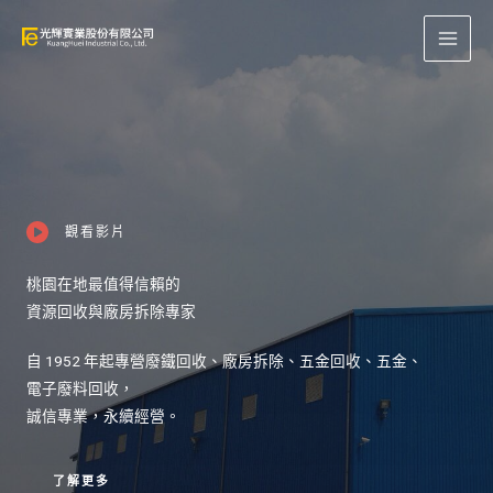
跳
至
主
要
內
容
觀看影片
桃園在地最值得信賴的
資源回收與廠房拆除專家
自 1952 年起專營廢鐵回收、廠房拆除、五金回收、五金、
電子廢料回收，
誠信專業，永續經營。
了解更多