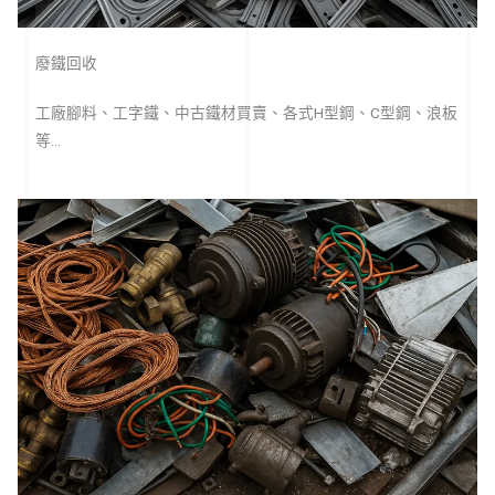
廢鐵回收
工廠腳料、工字鐵、中古鐵材買賣、各式H型鋼、C型鋼、浪板
等…