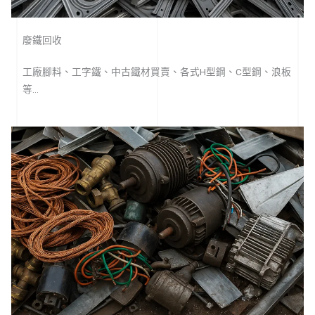
廢鐵回收
工廠腳料、工字鐵、中古鐵材買賣、各式H型鋼、C型鋼、浪板
等…