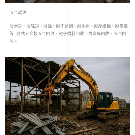
五金處理
廢青銅、廢紅銅、廢鋁、廢不銹鋼、廢馬達、廢壓縮機、廢電線
等…各式五金類五金回收、電子材料回收、貴金屬回收，五金回
收。