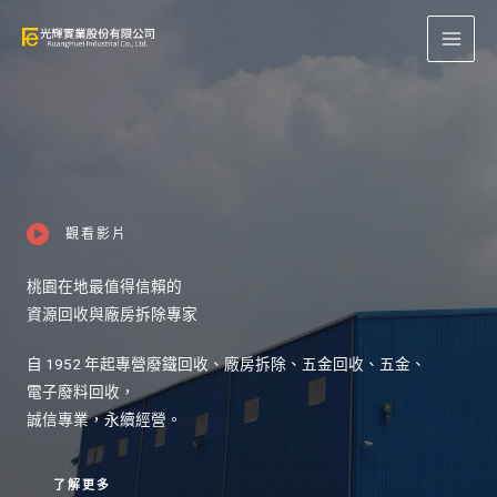
跳
至
主
要
內
容
觀看影片
桃園在地最值得信賴的
資源回收與廠房拆除專家
自 1952 年起專營廢鐵回收、廠房拆除、五金回收、五金、
電子廢料回收，
誠信專業，永續經營。
了解更多